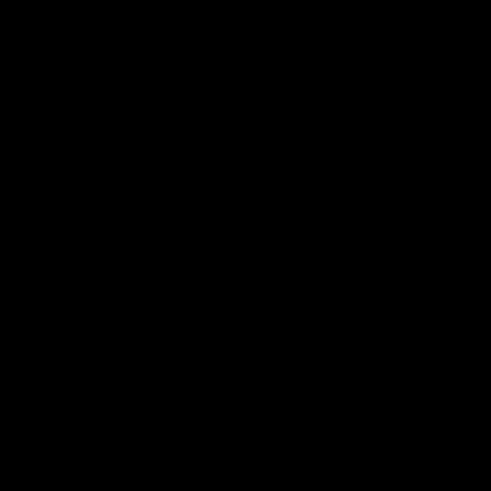
Facebook
Twitter
YouTube
LinkedIn