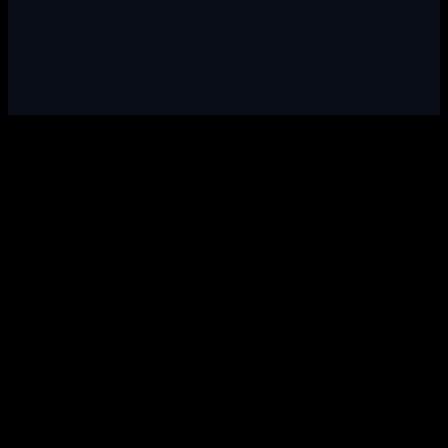
Facebook
Twitter
YouTube
LinkedIn