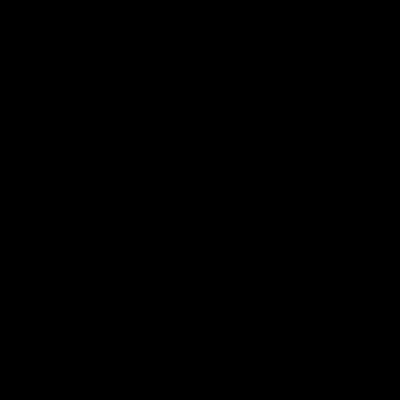
雷竞技
首页–雷竞技地址-英雄联盟(LOL)S15预测英雄联盟预测赛事