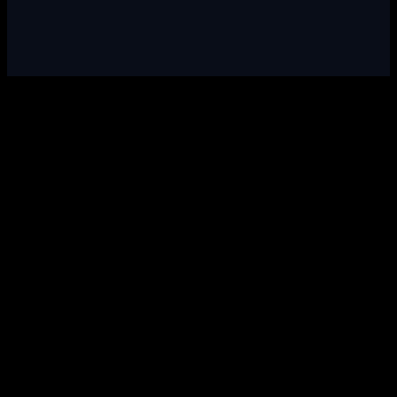
Facebook
Twitter
YouTube
LinkedIn