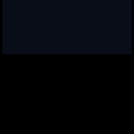
Facebook
Twitter
YouTube
LinkedIn