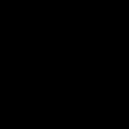
ted
网_2024雷竞