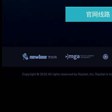
一竞技网址 – 从一开始·竞无止境 V