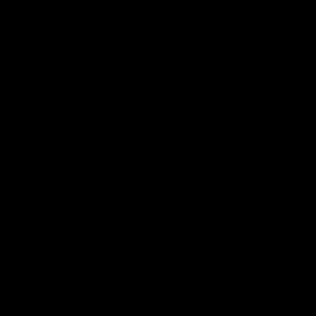
电竞实时数
据网