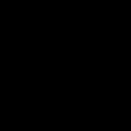
雷竞技
raybet体
育