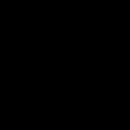
英雄联盟全球总
猜