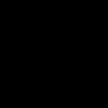
竞猜
雷竞技
·
10 月 26, 2024
·
文章
欢迎来到我们的电