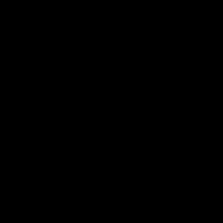
Facebook
Twitter
YouTube
LinkedIn