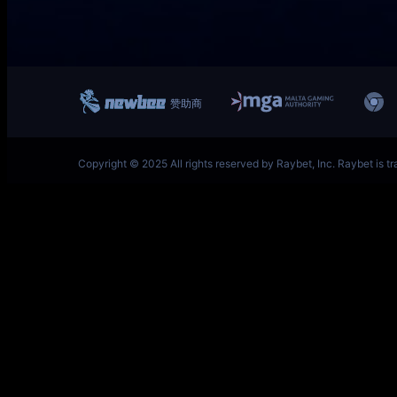
一竞技网址 – 从一开始·竞无止境 V