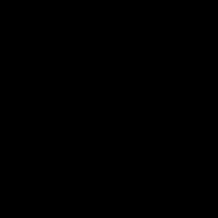
Facebook
Twitter
YouTube
LinkedIn