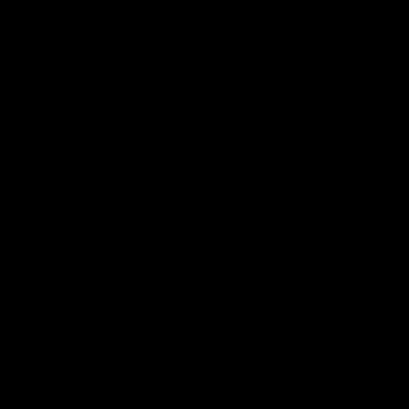
Facebook
Twitter
YouTube
LinkedIn