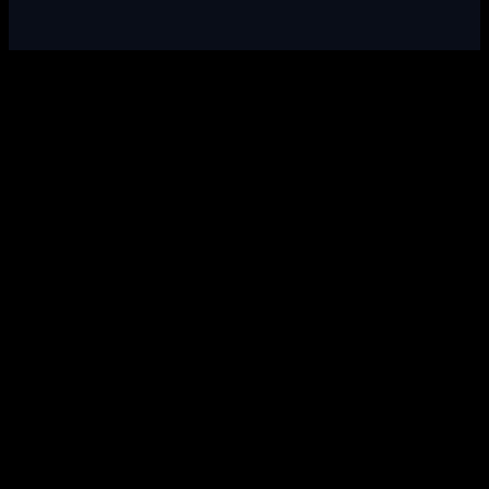
Facebook
Twitter
YouTube
LinkedIn