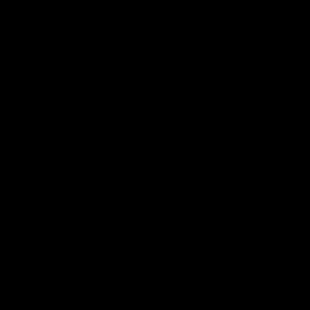
英雄联盟S14比赛
赌输赢
雷竞技
·
6 月 20, 2024
·
资讯