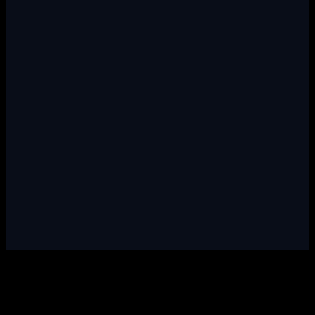
Facebook
Twitter
YouTube
LinkedIn