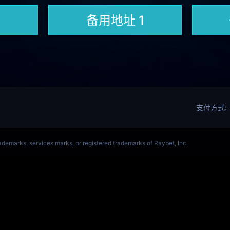
ALORANT、瓦罗兰特(s14)全球总决赛竞猜官网