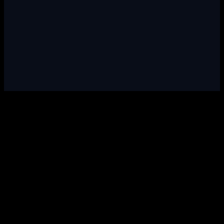
Facebook
Twitter
YouTube
LinkedIn