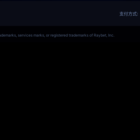
ALORANT、瓦罗兰特(s14)全球总决赛竞猜官网
VCT全球赛
Get Star