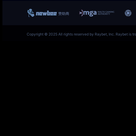
一竞技网址 – 从一开始·竞无止境 V