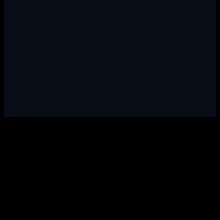
Facebook
Twitter
YouTube
LinkedIn