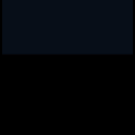
Facebook
Twitter
YouTube
LinkedIn