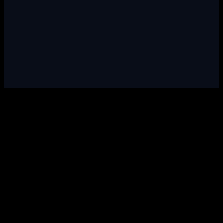
Facebook
Twitter
YouTube
LinkedIn