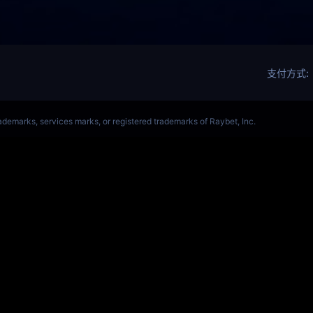
ALORANT、瓦罗兰特(s14)全球总决赛竞猜官网
VCT全球赛
Get Star