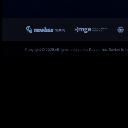
一竞技网址 – 从一开始·竞无止境 V