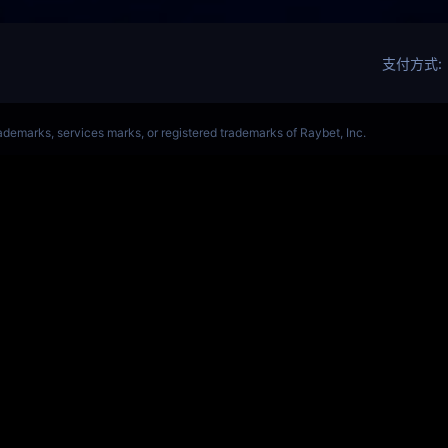
ALORANT、瓦罗兰特(s14)全球总决赛竞猜官网
VCT全球赛
Get Star