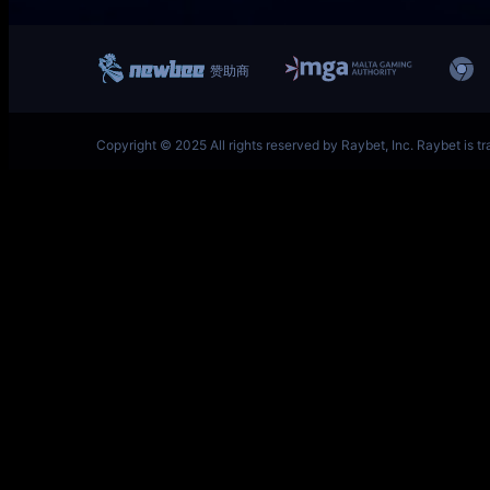
一竞技网址 – 从一开始·竞无止境 V