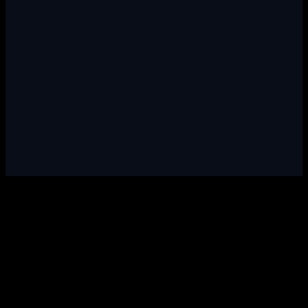
Facebook
Twitter
YouTube
LinkedIn