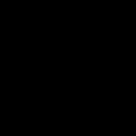
吗_S14英
赛电竞赛事竞
雷竞技
·
10 月 12, 2024
·
新闻