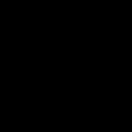
雷竞技能赚钱