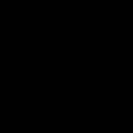
ted
4英雄联盟全球