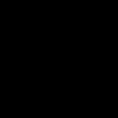
一竞技网址 – 从一开始·竞无止境 V
英雄联盟S1