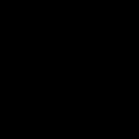
Facebook
Twitter
YouTube
LinkedIn