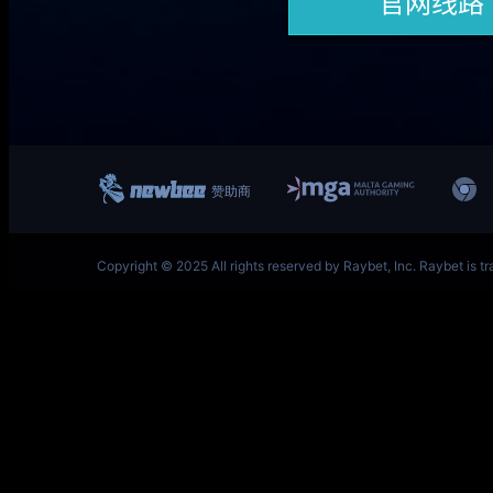
一竞技网址 – 从一开始·竞无止境 V