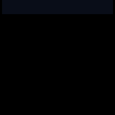
Facebook
Twitter
YouTube
LinkedIn