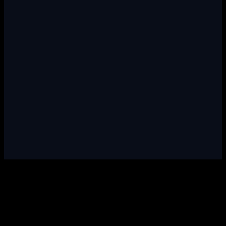
Facebook
Twitter
YouTube
LinkedIn