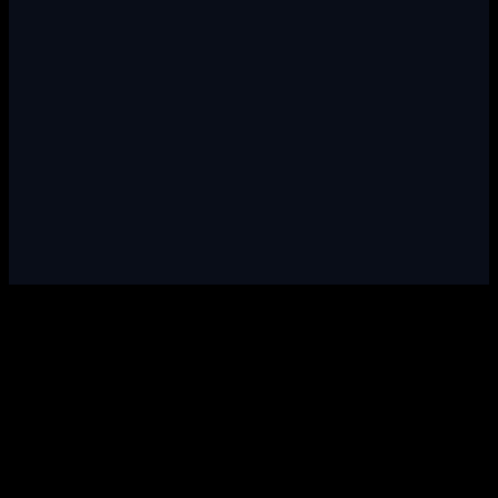
Facebook
Twitter
YouTube
LinkedIn